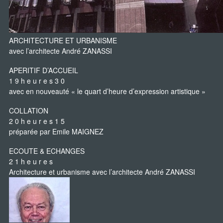
ARCHITECTURE ET URBANISME
avec l’architecte André ZANASSI
APERITIF D’ACCUEIL
1 9 h e u r e s 3 0
avec en nouveauté « le quart d’heure d’expression artistique »
COLLATION
2 0 h e u r e s 1 5
préparée par Emile MAIGNEZ
ECOUTE & ECHANGES
2 1 h e u r e s
Architecture et urbanisme avec l’architecte André ZANASSI